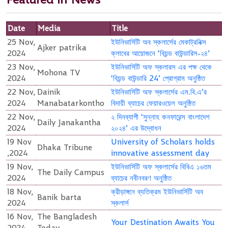
Date
Media
Title
25 Nov,
ইউনিভার্সিটি অব স্কলার্সের মেকাট্রনিক্স
Ajker patrika
2024
ক্লাবের আয়োজনে ‘বিয়ন্ড বাউন্ডারিস-২৪’
23 Nov,
ইউনিভার্সিটি অফ স্কলারস এর পক্ষ থেকে
Mohona TV
2024
‘বিয়ন্ড বাউন্ডারি 24’ প্রোগ্রাম অনুষ্ঠিত
22 Nov,
Dainik
ইউনিভার্সিটি অফ স্কলার্সের এম.বি.এ’র
2024
Manabatarkontho
বিদায়ী ব্যাচের ফেয়ারওয়েল অনুষ্ঠিত
22 Nov,
২ দিনব্যাপী ‘সুন্নাহ কনফারেন্স বাংলাদেশ
Daily Janakantha
2024
২০২৪’ এর উদ্বোধন
19 Nov
University of Scholars holds
Dhaka Tribune
,2024
innovative assessment day
19 Nov,
ইউনিভার্সিটি অফ স্কলার্সের বিবিএ ১৬তম
The Daily Campus
2024
ব্যাচের নবীনবরণ অনুষ্ঠিত
18 Nov,
ক্রীড়াঙ্গনে ব্যতিক্রম ইউনিভার্সিটি অব
Banik barta
2024
স্কলার্স
16 Nov,
The Bangladesh
Your Destination Awaits You
2024
Today