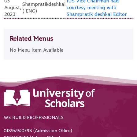
03
IUS Vice Chairman had
Shampratikdeshkal
August,
courtesy meeting with
( ENG)
2023
Shampratik deshkal Editor
Related Menus
No Menu Item Available
WE BUILD PROFESSIONALS
01894940798 (Admission Office)